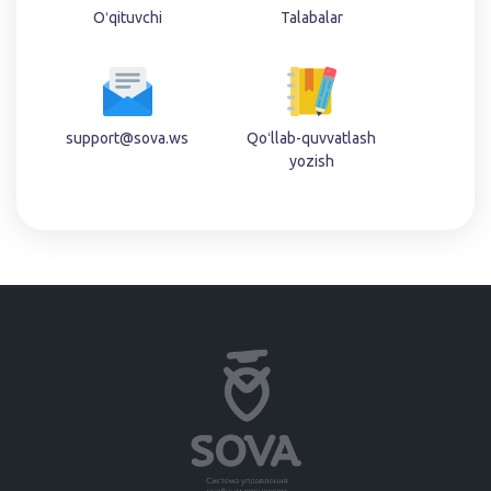
Oʻqituvchi
Talabalar
support@sova.ws
Qoʻllab-quvvatlash
yozish