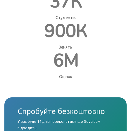
37К
Студентів
900К
Занять
6М
Оцінок
Спробуйте безкоштовно
У вас буде 14 днів переконатися, що Sova вам
підходить