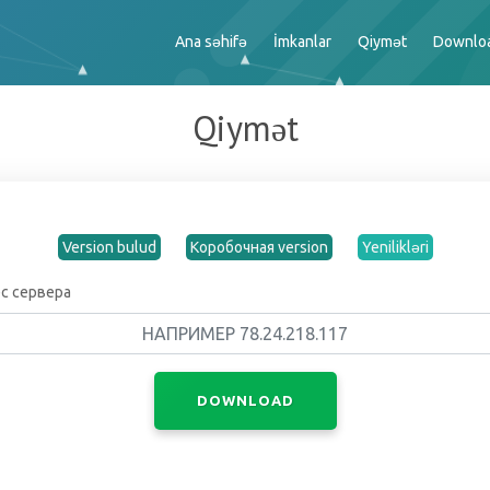
Ana səhifə
İmkanlar
Qiymət
Downlo
Qiymət
Version bulud
Коробочная version
Yenilikləri
ес сервера
DOWNLOAD