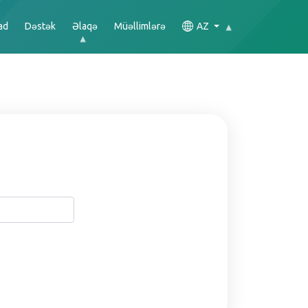
ad
Dəstək
Əlaqə
Müəllimlərə
AZ