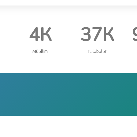
4К
37К
Müəllim
Tələbələr